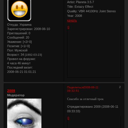
Artist: Planeta 3.5.7
Title: Extazy Effect
Quality: VBR 44100Hz Joint Stereo
Year: 2008
качать
Откуда:
Украина
0
Зарегистрирован
: 2008-06-10
Приглашений:
0
Сообщений:
20
Уважение:
[+2/-0]
Позитив:
[+1/-0]
Пол:
Мужской
Возраст:
34
[1992-03-23]
Провел на форуме:
4 часа 46 минут
Последний визит:
2008-06-21 01:01:21
2
Поделиться
2008-06-11
2009
09:32:51
Модератор
Спасибо за отличный трек
Отредактировано 2009 (2008-06-11
09:33:33)
0