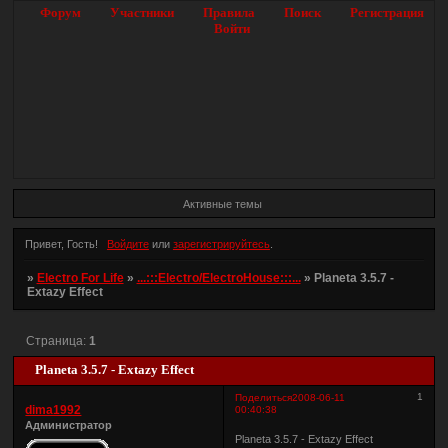
Форум
Участники
Правила
Поиск
Регистрация
Войти
Активные темы
Привет, Гость!
Войдите
или
зарегистрируйтесь
.
»
Electro For Life
»
...:::Electro/ElectroHouse:::...
»
Planeta 3.5.7 -
Extazy Effect
Страница:
1
Planeta 3.5.7 - Extazy Effect
1
Поделиться
2008-06-11
dima1992
00:40:38
Администратор
Planeta 3.5.7 - Extazy Effect