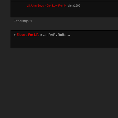
Lil John Boys - Get Low Remix
dima1992
Страница:
1
»
Electro For Life
»
...:::RAP , RnB:::...