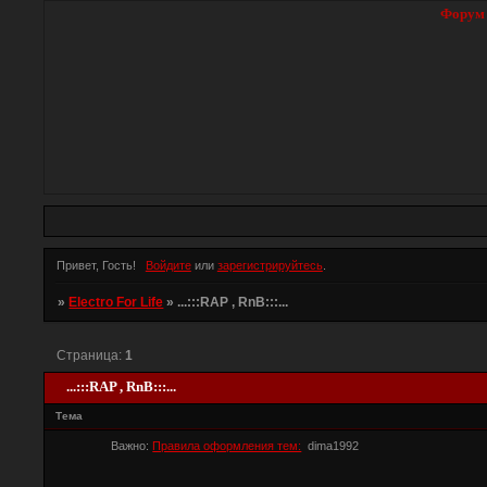
Форум
Привет, Гость!
Войдите
или
зарегистрируйтесь
.
»
Electro For Life
»
...:::RAP , RnB:::...
Страница:
1
...:::RAP , RnB:::...
Тема
Важно:
Правила оформления тем:
dima1992